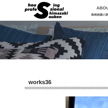
ABO
コ
島崎創建の
ン
テ
ン
ツ
へ
ス
キ
ッ
プ
works36