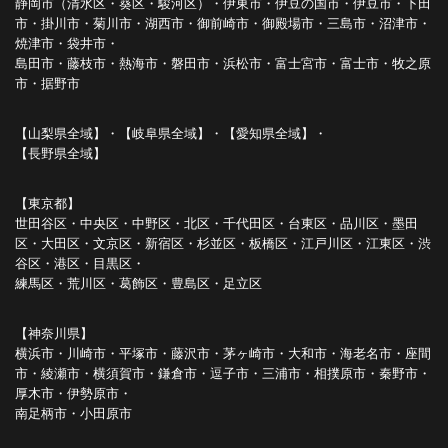
静岡市（清水区・葵区・駿河区）・伊東市・伊豆の国市・伊豆市・下田
市・掛川市・菊川市・湖西市・御前崎市・御殿場市・三島市・沼津市・
焼津市・袋井市・
島田市・藤枝市・熱海市・磐田市・浜松市・富士宮市・富士市・牧之原
市・据野市
【山梨県全域】・【岐阜県全域】・【愛知県全域】・
【長野県全域】
【東京都】
世田谷区・中央区・中野区・北区・千代田区・台東区・品川区・墨田
区・大田区・文京区・新宿区・杉並区・板橋区・江戸川区・江東区・渋
谷区・港区・目黒区・
練馬区・荒川区・葛飾区・豊島区・足立区
【神奈川県】
横浜市・川崎市・平塚市・藤沢市・茅ヶ崎市・大和市・海老名市・座間
市・綾瀬市・横須賀市・鎌倉市・逗子市・三浦市・相撲原市・秦野市・
厚木市・伊勢原市・
南足柄市・小田原市