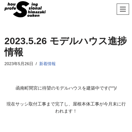
コ
ン
テ
ン
2023.5.26 モデルハウス進捗
ツ
情報
へ
ス
2023年5月26日
新着情報
キ
ッ
プ
函南町間宮に待望のモデルハウスを建築中です(^^)/
現在サッシ取付工事まで完了し、屋根本体工事が今月末に行
われます！