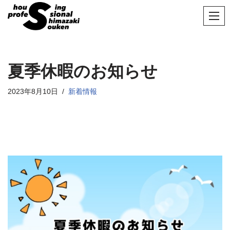
コ
ン
テ
ン
夏季休暇のお知らせ
ツ
へ
2023年8月10日
新着情報
ス
キ
ッ
プ