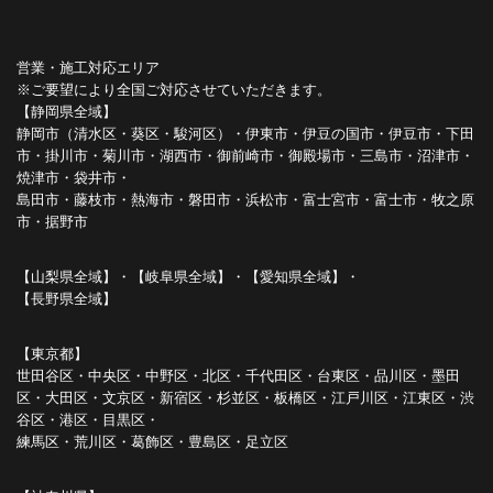
営業・施工対応エリア
※ご要望により全国ご対応させていただきます。
【静岡県全域】
静岡市（清水区・葵区・駿河区）・伊東市・伊豆の国市・伊豆市・下田
市・掛川市・菊川市・湖西市・御前崎市・御殿場市・三島市・沼津市・
焼津市・袋井市・
島田市・藤枝市・熱海市・磐田市・浜松市・富士宮市・富士市・牧之原
市・据野市
【山梨県全域】・【岐阜県全域】・【愛知県全域】・
【長野県全域】
【東京都】
世田谷区・中央区・中野区・北区・千代田区・台東区・品川区・墨田
区・大田区・文京区・新宿区・杉並区・板橋区・江戸川区・江東区・渋
谷区・港区・目黒区・
練馬区・荒川区・葛飾区・豊島区・足立区