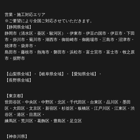
営業・施工対応エリア
※ご要望により全国ご対応させていただきます。
【静岡県全域】
静岡市（清水区・葵区・駿河区）・伊東市・伊豆の国市・伊豆市・下田
市・掛川市・菊川市・湖西市・御前崎市・御殿場市・三島市・沼津市・
焼津市・袋井市・
島田市・藤枝市・熱海市・磐田市・浜松市・富士宮市・富士市・牧之原
市・据野市
【山梨県全域】・【岐阜県全域】・【愛知県全域】・
【長野県全域】
【東京都】
世田谷区・中央区・中野区・北区・千代田区・台東区・品川区・墨田
区・大田区・文京区・新宿区・杉並区・板橋区・江戸川区・江東区・渋
谷区・港区・目黒区・
練馬区・荒川区・葛飾区・豊島区・足立区
【神奈川県】