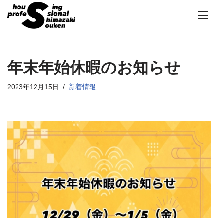
コ
ン
テ
ン
年末年始休暇のお知らせ
ツ
へ
2023年12月15日
新着情報
ス
キ
ッ
プ