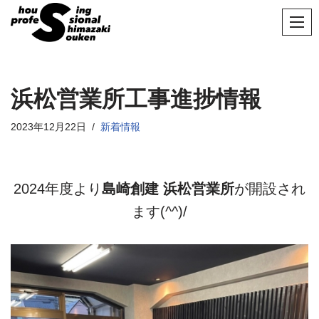
コ
ン
テ
ン
浜松営業所工事進捗情報
ツ
へ
2023年12月22日
新着情報
ス
キ
ッ
2024年度より
島崎創建 浜松営業所
が開設され
プ
ます(^^)/