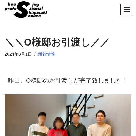
コ
ン
テ
ン
＼＼O様邸お引渡し／／
ツ
へ
2024年3月1日
新着情報
ス
キ
ッ
昨日、O
様邸のお引渡しが完了致しました！
プ