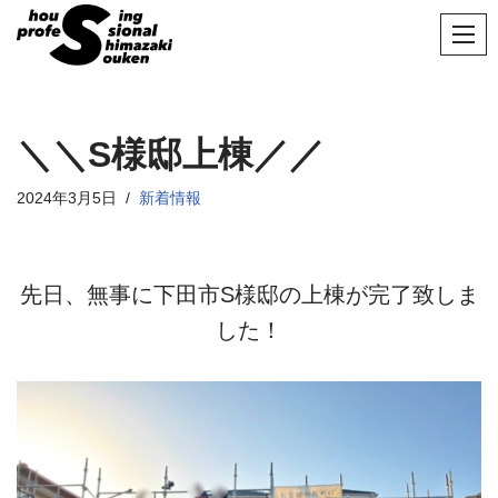
コ
ン
テ
ン
＼＼S様邸上棟／／
ツ
へ
2024年3月5日
新着情報
ス
キ
ッ
先日、無事に下田市S
様邸の上棟が完了致しま
プ
した！