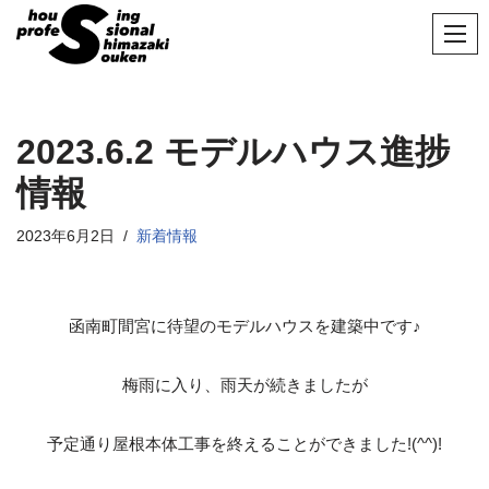
コ
ン
テ
ン
2023.6.2 モデルハウス進捗
ツ
情報
へ
ス
2023年6月2日
新着情報
キ
ッ
プ
函南町間宮に待望のモデルハウスを建築中です♪
梅雨に入り、雨天が続きましたが
予定通り屋根本体工事を終えることができました!(^^)!